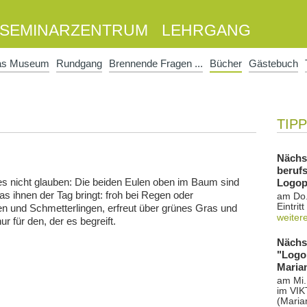
SEMINARZENTRUM
LEHRGANG
as Museum
Rundgang
Brennende Fragen ...
Bücher
Gästebuch
TIP
Nächs
beruf
s nicht glauben: Die beiden Eulen oben im Baum sind
Logop
was ihnen der Tag bringt: froh bei Regen oder
am Do.
Eintritt 
n und Schmetterlingen, erfreut über grünes Gras und
weiter
r für den, der es begreift.
Nächs
"Logo
Maria
am Mi.
im VI
(Maria