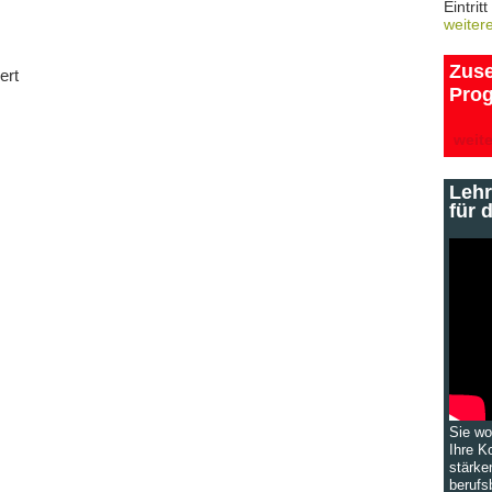
Eintritt 
weiter
Zus
ert
Pro
weit
Leh
für 
Sie wo
Ihre K
stärke
beruf