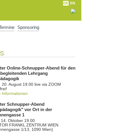
DE
EN
Termine
Sponsoring
PS
ter Online-Schnupper-Abend für den
sbegleitenden Lehrgang
ädagogik
 20. August 19.00 live via ZOOM
frei!
e Informationen
ter Schnupper-Abend
pädagogik" vor Ort in der
nnengasse 1
 14. Oktober 19.00
KTOR FRANKL ZENTRUM WIEN
nnengasse 1/13, 1090 Wien)