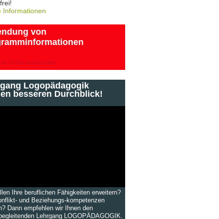
frei!
e Informationen
endung von
gramminformationen
ere Informationen
rgang Logopädagogik
den besseren Durchblick!
llen Ihre beruflichen Fähigkeiten erweitern?
onflikt- und Beziehungs-kompetenzen
n? Dann empfehlen wir Ihnen den
sbegleitenden Lehrgang LOGOPÄDAGOGIK.